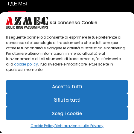
ГДЕ МЫ
Gestisci consenso Cookie
Il seguente pannello ti consente di esprimere le tue preferenze di
consenso alle tecnologie di tracciamento che adottiamo per
offrire le funzionalità e svolgere le attività di statistica e marketing.
Per ottenere ulteriori informazioni in merito all'utilità e al
Click to accept marketing cookies and
funzionamento di tali strumenti di tracciamento, fai riferimento
enable this content
alla
cookie policy
. Puoi rivedere e modificare le tue scelte in
qualsiasi momento.
Accetta tutti
Rifiuta tutti
Scegli cookie
Cookie Policy
Dichiarazione sulla Privacy