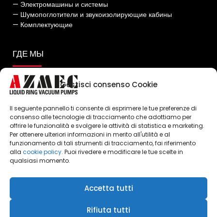
— Электромашины и системы
— Шумопоглотители и звукоизолирующие кабины
— Комплектующие
ГДЕ МЫ
Gestisci consenso Cookie
Il seguente pannello ti consente di esprimere le tue preferenze di
consenso alle tecnologie di tracciamento che adottiamo per
offrire le funzionalità e svolgere le attività di statistica e marketing.
Per ottenere ulteriori informazioni in merito all'utilità e al
Click to accept marketing cookies and
funzionamento di tali strumenti di tracciamento, fai riferimento
enable this content
alla
cookie policy
. Puoi rivedere e modificare le tue scelte in
qualsiasi momento.
Accetta tutti
Rifiuta tutti