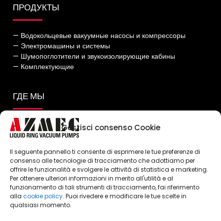
ПРОДУКТЫ
— Водокольцевые вакуумные насосы и компрессоры
— Электромашины и системы
— Шумопоглотители и звукоизолирующие кабины
— Комплектующие
ГДЕ МЫ
Gestisci consenso Cookie
Il seguente pannello ti consente di esprimere le tue preferenze di
consenso alle tecnologie di tracciamento che adottiamo per
offrire le funzionalità e svolgere le attività di statistica e marketing.
Per ottenere ulteriori informazioni in merito all'utilità e al
Click to accept marketing cookies and
funzionamento di tali strumenti di tracciamento, fai riferimento
enable this content
alla
cookie policy
. Puoi rivedere e modificare le tue scelte in
qualsiasi momento.