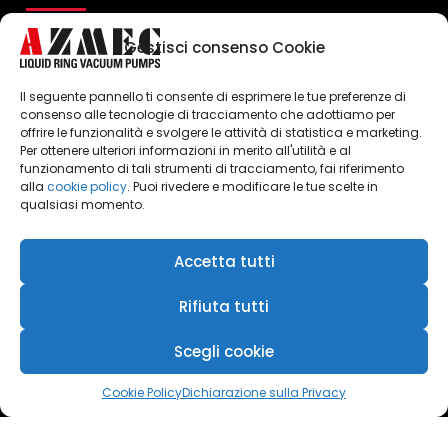
Gestisci consenso Cookie
Il seguente pannello ti consente di esprimere le tue preferenze di
consenso alle tecnologie di tracciamento che adottiamo per
offrire le funzionalità e svolgere le attività di statistica e marketing.
Per ottenere ulteriori informazioni in merito all'utilità e al
Cliquez pour accepter les cookies
funzionamento di tali strumenti di tracciamento, fai riferimento
marketing et activer ce contenu
alla
cookie policy
. Puoi rivedere e modificare le tue scelte in
qualsiasi momento.
Accetta tutti
Rifiuta tutti
Scegli cookie
Cookie Policy
Dichiarazione sulla Privacy
Azmec srl - P.IVA 00247990104