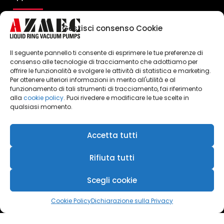
Gestisci consenso Cookie
Il seguente pannello ti consente di esprimere le tue preferenze di
consenso alle tecnologie di tracciamento che adottiamo per
offrire le funzionalità e svolgere le attività di statistica e marketing.
Per ottenere ulteriori informazioni in merito all'utilità e al
Click to accept marketing cookies and
funzionamento di tali strumenti di tracciamento, fai riferimento
enable this content
alla
cookie policy
. Puoi rivedere e modificare le tue scelte in
qualsiasi momento.
Accetta tutti
Rifiuta tutti
Scegli cookie
Cookie Policy
Dichiarazione sulla Privacy
Azmec srl - P.IVA 00247990104