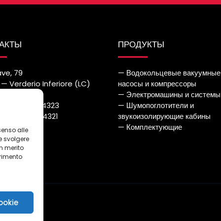
АКТЫ
ПРОДУКТЫ
ave, 79
— Водокольцевые вакуумные
— Verderio Inferiore (LC)
насосы и компрессоры
— Электромашины и системы
++39) 039.514323
— Шумопоглотители и
++39) 039.514321
звукоизолирующие кабины
azmec.it
— Комплектующие
senso alle
e svolgere
in merito
erimento
i
ookie