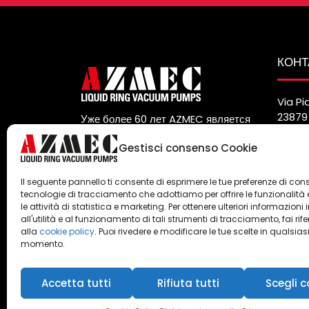
КОНТ
Via Pi
23879 
Уже более 60 лет AZMEC является
Italy
мировым производителем и
Tel. (
Gestisci consenso Cookie
поставщиком вакуумных насосов и
Fax. (
жидкостно-кольцевых
info@
компрессоров.
Il seguente pannello ti consente di esprimere le tue preferenze di con
tecnologie di tracciamento che adottiamo per offrire le funzionalità 
Privacy
e
Cookie Policy
le attività di statistica e marketing. Per ottenere ulteriori informazioni 
all'utilità e al funzionamento di tali strumenti di tracciamento, fai rif
alla
cookie policy
. Puoi rivedere e modificare le tue scelte in qualsias
momento.
Accetta tutti
Rifiuta tutti
Scegli c
Azmec srl - P.IVA 00247990104