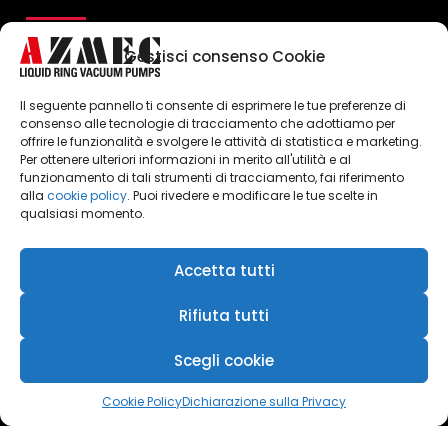
Gestisci consenso Cookie
Il seguente pannello ti consente di esprimere le tue preferenze di
consenso alle tecnologie di tracciamento che adottiamo per
offrire le funzionalità e svolgere le attività di statistica e marketing.
Per ottenere ulteriori informazioni in merito all'utilità e al
Cliquez pour accepter les cookies
funzionamento di tali strumenti di tracciamento, fai riferimento
marketing et activer ce contenu
alla
cookie policy
. Puoi rivedere e modificare le tue scelte in
qualsiasi momento.
Accetta tutti
Rifiuta tutti
Scegli cookie
Cookie Policy
Dichiarazione sulla Privacy
Azmec srl - P.IVA 00247990104