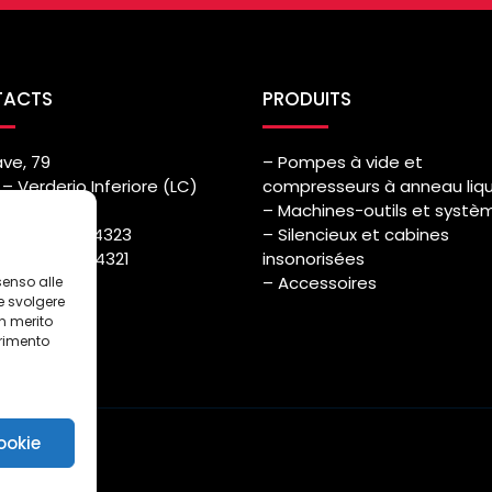
TACTS
PRODUITS
ave, 79
– Pompes à vide et
– Verderio Inferiore (LC)
compresseurs à anneau liq
– Machines-outils et systè
++39) 039.514323
– Silencieux et cabines
++39) 039.514321
insonorisées
azmec.it
– Accessoires
senso alle
e svolgere
in merito
erimento
i
ookie