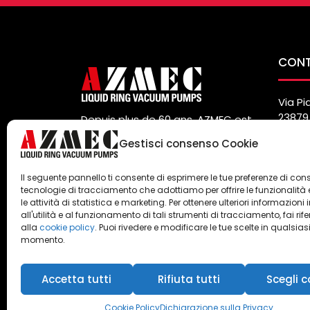
CON
Via Pi
23879 
Depuis plus de 60 ans, AZMEC est
Italy
un fabricant et fournisseur
Gestisci consenso Cookie
Tel. (
mondial de pompes à vide et de
Fax. (
compresseurs à anneau liquide.
info@
Il seguente pannello ti consente di esprimere le tue preferenze di con
Privacy
e
Cookie Policy
tecnologie di tracciamento che adottiamo per offrire le funzionalità 
le attività di statistica e marketing. Per ottenere ulteriori informazioni 
all'utilità e al funzionamento di tali strumenti di tracciamento, fai rif
alla
cookie policy
. Puoi rivedere e modificare le tue scelte in qualsias
momento.
Accetta tutti
Rifiuta tutti
Scegli c
Azmec srl - P.IVA 00247990104
Cookie Policy
Dichiarazione sulla Privacy