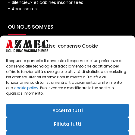
– Silencieux et cabines insonorisées
– Accessoires
OÙ NOUS SOMMES
Gestisci consenso Cookie
Il seguente pannello ti consente di esprimere le tue preferenze di
consenso alle tecnologie di tracciamento che adottiamo per
offrire le funzionalità e svolgere le attività di statistica e marketing.
Per ottenere ulteriori informazioni in merito all'utilità e al
Cliquez pour accepter les cookies
funzionamento di tali strumenti di tracciamento, fai riferimento
marketing et activer ce contenu
alla
cookie policy
. Puoi rivedere e modificare le tue scelte in
qualsiasi momento.
Accetta tutti
Rifiuta tutti