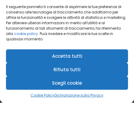
Il seguente pannello ti consente di esprimere le tue preferenze di
consenso alle tecnologie di tracciamento che adottiamo per
offrire le funzionalità e svolgere le attività di statistica e marketing.
Per ottenere ulteriori informazioni in merito all'utilità e al
Cliquez pour accepter les cookies
funzionamento di tali strumenti di tracciamento, fai riferimento
marketing et activer ce contenu
alla
cookie policy
. Puoi rivedere e modificare le tue scelte in
qualsiasi momento.
Accetta tutti
Rifiuta tutti
Scegli cookie
Cookie Policy
Dichiarazione sulla Privacy
Azmec srl - P.IVA 00247990104
.