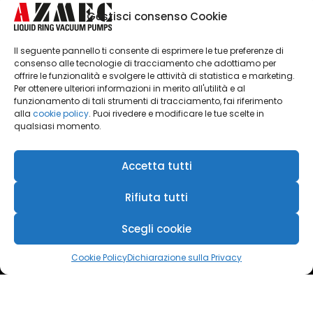
Gestisci consenso Cookie
Il seguente pannello ti consente di esprimere le tue preferenze di
consenso alle tecnologie di tracciamento che adottiamo per
offrire le funzionalità e svolgere le attività di statistica e marketing.
Fai clic per accettare i cookie
Per ottenere ulteriori informazioni in merito all'utilità e al
funzionamento di tali strumenti di tracciamento, fai riferimento
marketing e abilitare questo
alla
cookie policy
. Puoi rivedere e modificare le tue scelte in
contenuto
qualsiasi momento.
Accetta tutti
Rifiuta tutti
Scegli cookie
Cookie Policy
Dichiarazione sulla Privacy
Azmec srl - P.IVA 00247990104
.