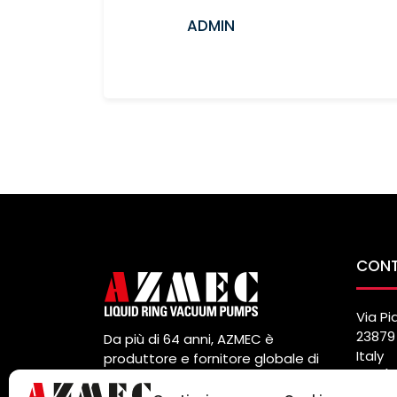
ADMIN
CONT
Via Pi
23879 
Da più di 64 anni, AZMEC è
Italy
produttore e fornitore globale di
Tel. (
pompe per vuoto e compressori
Fax. (