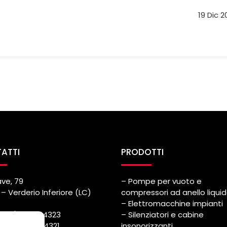
19 Dic 
ATTI
PRODOTTI
ave, 79
– Pompe per vuoto e
– Verderio Inferiore (LC)
compressori ad anello liqui
– Elettromacchine impianti
++39) 039.514323
– Silenziatori e cabine
++39) 039.514321
insonorizzanti