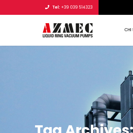
Tel:
+39 039 514323
CHI
Tag Archives