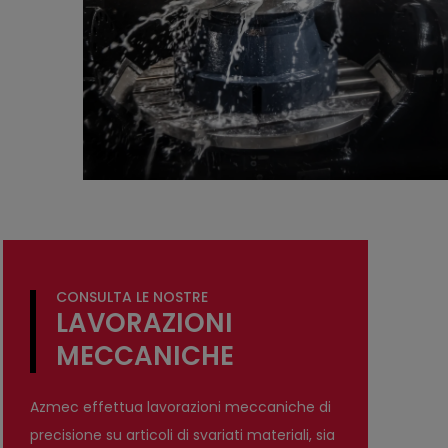
CONSULTA LE NOSTRE
LAVORAZIONI
MECCANICHE
Azmec effettua lavorazioni meccaniche di
precisione su articoli di svariati materiali, sia