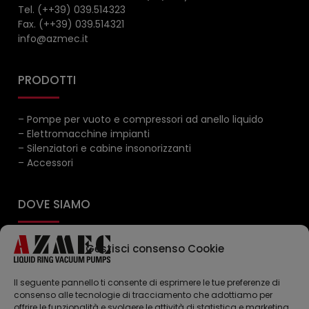
Tel. (++39) 039.514323
Fax. (++39) 039.514321
info@azmec.it
PRODOTTI
– Pompe per vuoto e compressori ad anello liquido
– Elettromacchine impianti
– Silenziatori e cabine insonorizzanti
– Accessori
DOVE SIAMO
Gestisci consenso Cookie
Il seguente pannello ti consente di esprimere le tue preferenze di
consenso alle tecnologie di tracciamento che adottiamo per
offrire le funzionalità e svolgere le attività di statistica e marketing.