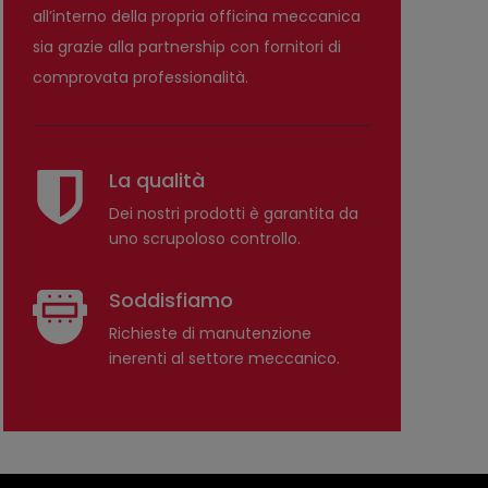
all’interno della propria officina meccanica
sia grazie alla partnership con fornitori di
comprovata professionalità.
La qualità
Dei nostri prodotti è garantita da
uno scrupoloso controllo.
Soddisfiamo
Richieste di manutenzione
inerenti al settore meccanico.