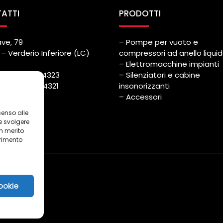
ATTI
PRODOTTI
ave, 79
– Pompe per vuoto e
– Verderio Inferiore (LC)
compressori ad anello liqui
– Elettromacchine impianti
++39) 039.514323
– Silenziatori e cabine
++39) 039.514321
insonorizzanti
azmec.it
– Accessori
senso alle
e svolgere
in merito
erimento
i
ookie