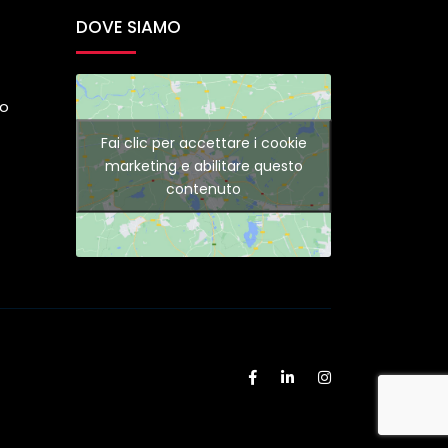
DOVE SIAMO
do
Fai clic per accettare i cookie
marketing e abilitare questo
contenuto