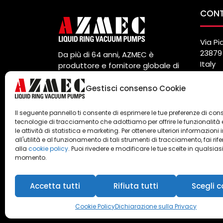
CONT
Via Pi
23879 
Da più di 64 anni, AZMEC è
Italy
produttore e fornitore globale di
Tel. (
pompe per vuoto e compressori
Fax. (
ad anello liquido.
Gestisci consenso Cookie
info@
Privacy
e
Cookie Policy
Il seguente pannello ti consente di esprimere le tue preferenze di con
tecnologie di tracciamento che adottiamo per offrire le funzionalità 
le attività di statistica e marketing. Per ottenere ulteriori informazioni 
all'utilità e al funzionamento di tali strumenti di tracciamento, fai rif
alla
cookie policy
. Puoi rivedere e modificare le tue scelte in qualsias
momento.
Accetta tutti
Rifiuta tutti
Scegli c
Azmec srl - P.IVA 00247990104
Cookie Policy
Dichiarazione sulla Privacy