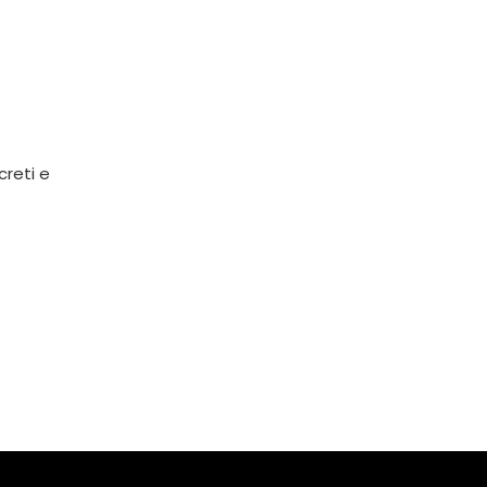
creti e
a