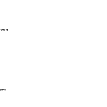
mento
ento