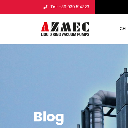
Tel:
+39 039 514323
CHI
Blog