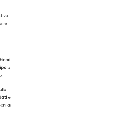
ttivo
ri e
hinari
cipo
e
o.
alle
dati
e
chi di