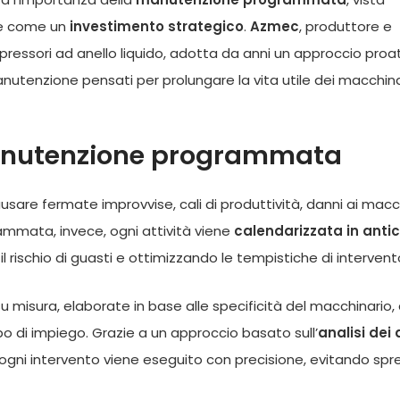
he come un
investimento strategico
.
Azmec
, produttore e
ressori ad anello liquido, adotta da anni un approccio proa
utenzione pensati per prolungare la vita utile dei macchina
manutenzione programmata
sare fermate improvvise, cali di produttività, danni ai macc
ammata, invece, ogni attività viene
calendarizzata in anti
l rischio di guasti e ottimizzando le tempistiche di intervent
misura, elaborate in base alle specificità del macchinario, 
tipo di impiego. Grazie a un approccio basato sull’
analisi dei 
, ogni intervento viene eseguito con precisione, evitando spre