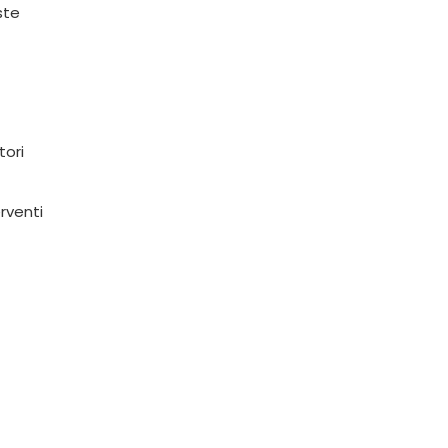
ste
tori
rventi