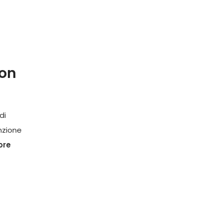
non
di
nzione
ore